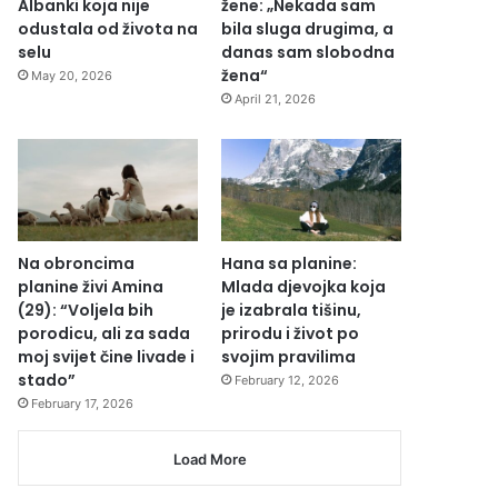
Albanki koja nije
žene: „Nekada sam
odustala od života na
bila sluga drugima, a
selu
danas sam slobodna
žena“
May 20, 2026
April 21, 2026
Na obroncima
Hana sa planine:
planine živi Amina
Mlada djevojka koja
(29): “Voljela bih
je izabrala tišinu,
porodicu, ali za sada
prirodu i život po
moj svijet čine livade i
svojim pravilima
stado”
February 12, 2026
February 17, 2026
Load More