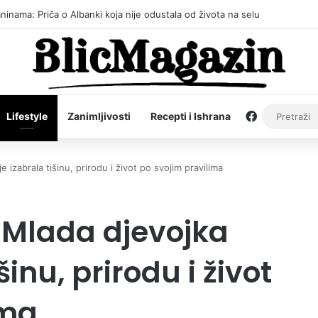
inama: Priča o Albanki koja nije odustala od života na selu
Facebook
Lifestyle
Zanimljivosti
Recepti i Ishrana
 izabrala tišinu, prirodu i život po svojim pravilima
 Mlada djevojka
šinu, prirodu i život
ima