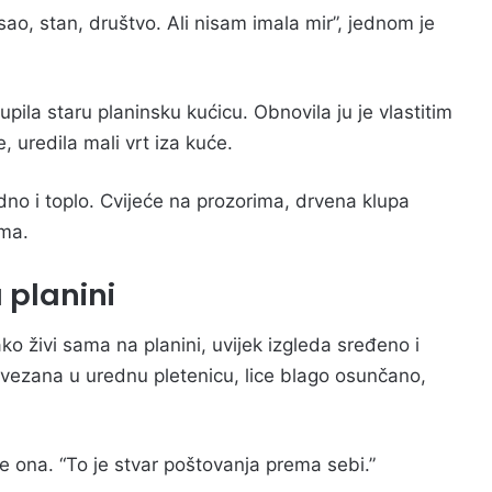
o, stan, društvo. Ali nisam imala mir”, jednom je
pila staru planinsku kućicu. Obnovila ju je vlastitim
 uredila mali vrt iza kuće.
no i toplo. Cvijeće na prozorima, drvena klupa
ima.
 planini
o živi sama na planini, uvijek izgleda sređeno i
vezana u urednu pletenicu, lice blago osunčano,
že ona. “To je stvar poštovanja prema sebi.”