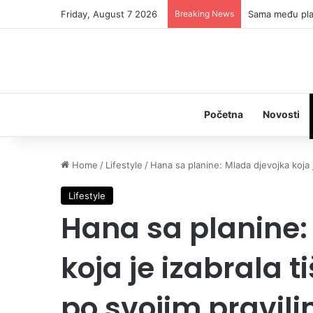
Friday, August 7 2026
Breaking News
Sama među plan
Početna
Novosti
Home
/
Lifestyle
/
Hana sa planine: Mlada djevojka koja je
Lifestyle
Hana sa planine:
koja je izabrala ti
po svojim pravil