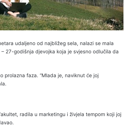
etara udaljeno od najbližeg sela, nalazi se mala
– 27-godišnja djevojka koja je svjesno odlučila da
 to prolazna faza. “Mlada je, naviknut će joj
la.
akultet, radila u marketingu i živjela tempom koji joj
davao.