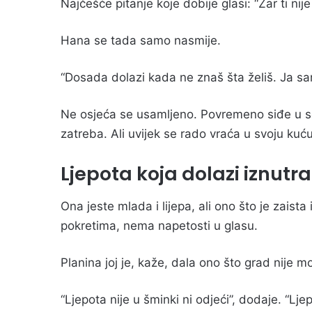
Najčešće pitanje koje dobije glasi: “Zar ti ni
Hana se tada samo nasmije.
“Dosada dolazi kada ne znaš šta želiš. Ja sam
Ne osjeća se usamljeno. Povremeno siđe u sel
zatreba. Ali uvijek se rado vraća u svoju kuću
Ljepota koja dolazi iznutra
Ona jeste mlada i lijepa, ali ono što je zais
pokretima, nema napetosti u glasu.
Planina joj je, kaže, dala ono što grad nije 
“Ljepota nije u šminki ni odjeći”, dodaje. “L