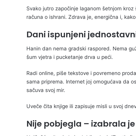
Svako jutro započinje laganom šetnjom kroz š
računa o ishrani. Zdrava je, energična i, kako
Dani ispunjeni jednostav
Hanin dan nema gradski raspored. Nema gužvi
šum vjetra i pucketanje drva u peći.
Radi online, piše tekstove i povremeno proda
sama priprema. Internet joj omogućava da os
sačuva svoj mir.
Uveče čita knjige ili zapisuje misli u svoj dne
Nije pobjegla – izabrala je