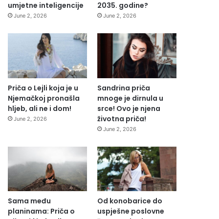
umjetne inteligencije
2035. godine?
June 2, 2026
June 2, 2026
Priča o Lejli koja je u
Sandrina priča
Njemačkoj pronašla
mnoge je dirnula u
hljeb, ali ne i dom!
srce! Ovo je njena
životna priča!
June 2, 2026
June 2, 2026
Sama među
Od konobarice do
planinama: Priča o
uspješne poslovne