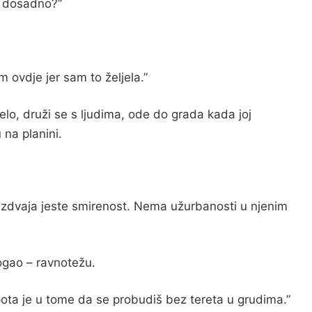
je dosadno?”
 ovdje jer sam to željela.”
o, druži se s ljudima, ode do grada kada joj
 na planini.
ta izdvaja jeste smirenost. Nema užurbanosti u njenim
mogao – ravnotežu.
jepota je u tome da se probudiš bez tereta u grudima.”