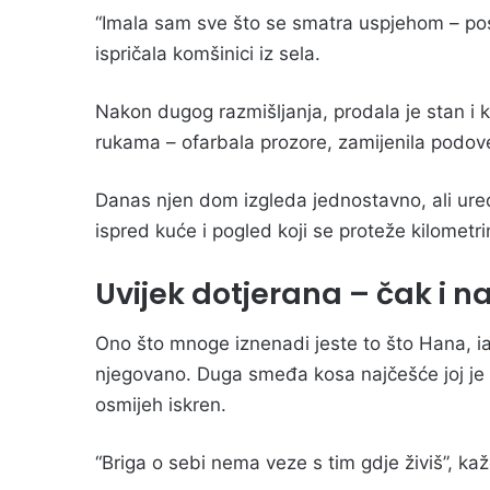
“Imala sam sve što se smatra uspjehom – posa
ispričala komšinici iz sela.
Nakon dugog razmišljanja, prodala je stan i ku
rukama – ofarbala prozore, zamijenila podove,
Danas njen dom izgleda jednostavno, ali ured
ispred kuće i pogled koji se proteže kilometr
Uvijek dotjerana – čak i na
Ono što mnoge iznenadi jeste to što Hana, iak
njegovano. Duga smeđa kosa najčešće joj je 
osmijeh iskren.
“Briga o sebi nema veze s tim gdje živiš”, ka