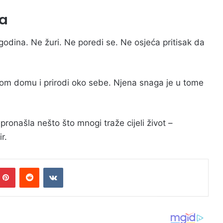
ma
odina. Ne žuri. Ne poredi se. Ne osjeća pritisak da
svom domu i prirodi oko sebe. Njena snaga je u tome
ronašla nešto što mnogi traže cijeli život –
r.
mblr
Pinterest
Reddit
VKontakte