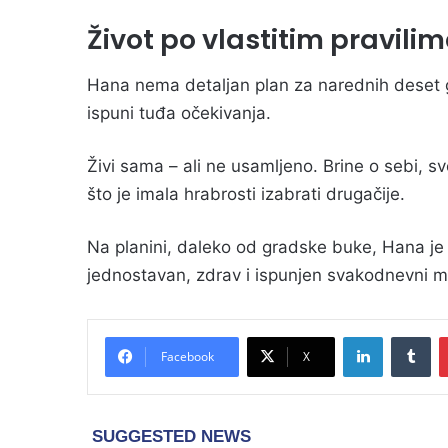
Život po vlastitim pravili
Hana nema detaljan plan za narednih deset g
ispuni tuđa očekivanja.
Živi sama – ali ne usamljeno. Brine o sebi, 
što je imala hrabrosti izabrati drugačije.
Na planini, daleko od gradske buke, Hana je p
jednostavan, zdrav i ispunjen svakodnevni mi
LinkedIn
Tu
Facebook
X