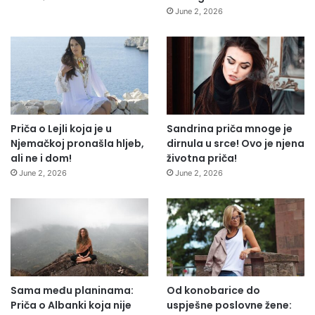
June 2, 2026
Priča o Lejli koja je u
Sandrina priča mnoge je
Njemačkoj pronašla hljeb,
dirnula u srce! Ovo je njena
ali ne i dom!
životna priča!
June 2, 2026
June 2, 2026
Sama među planinama:
Od konobarice do
Priča o Albanki koja nije
uspješne poslovne žene: