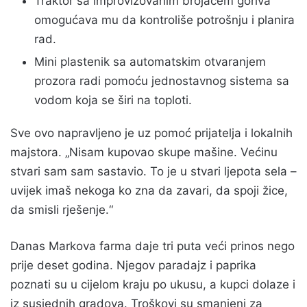
Traktor sa improvizovanim brojačem goriva
omogućava mu da kontroliše potrošnju i planira
rad.
Mini plastenik sa automatskim otvaranjem
prozora radi pomoću jednostavnog sistema sa
vodom koja se širi na toploti.
Sve ovo napravljeno je uz pomoć prijatelja i lokalnih
majstora. „Nisam kupovao skupe mašine. Većinu
stvari sam sam sastavio. To je u stvari ljepota sela –
uvijek imaš nekoga ko zna da zavari, da spoji žice,
da smisli rješenje.“
Danas Markova farma daje tri puta veći prinos nego
prije deset godina. Njegov paradajz i paprika
poznati su u cijelom kraju po ukusu, a kupci dolaze i
iz susjednih gradova. Troškovi su smanjeni za