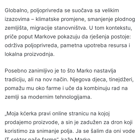
Globalno, poljoprivreda se suočava sa velikim
izazovima – klimatske promjene, smanjenje plodnog
zemljišta, migracije stanovništva. U tom kontekstu,
priče poput Markove pokazuju da rješenja postoje:
održiva poljoprivreda, pametna upotreba resursa i
lokalna proizvodnja.
Posebno zanimljivo je to što Marko nastavlja
tradiciju, ali na nov način. Njegova djeca, tinejdžeri,
pomažu mu oko farme i uče da kombinuju rad na
zemlji sa modernim tehnologijama.
„Moja kćerka pravi online stranicu na kojoj
prodajemo proizvode, a sin je zadužen za dron koji
koristimo za snimanje polja. Ja se šalim da oni vode
IT sektor naše farme“, kaže Marko.