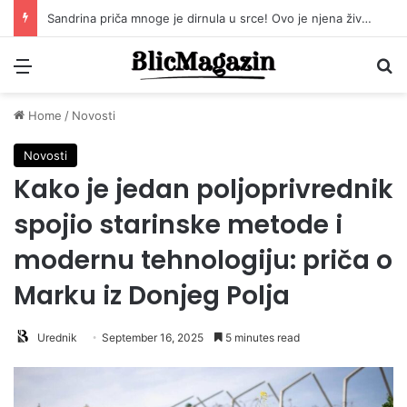
Sandrina priča mnoge je dirnula u srce! Ovo je njena životna priča!
Menu
Pr
Home
/
Novosti
Novosti
Kako je jedan poljoprivrednik
spojio starinske metode i
modernu tehnologiju: priča o
Marku iz Donjeg Polja
Urednik
September 16, 2025
5 minutes read