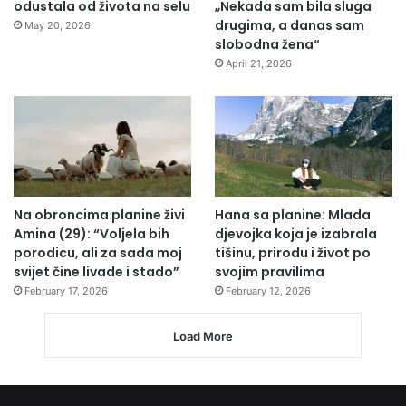
odustala od života na selu
„Nekada sam bila sluga
drugima, a danas sam
May 20, 2026
slobodna žena“
April 21, 2026
Na obroncima planine živi
Hana sa planine: Mlada
Amina (29): “Voljela bih
djevojka koja je izabrala
porodicu, ali za sada moj
tišinu, prirodu i život po
svijet čine livade i stado”
svojim pravilima
February 17, 2026
February 12, 2026
Load More