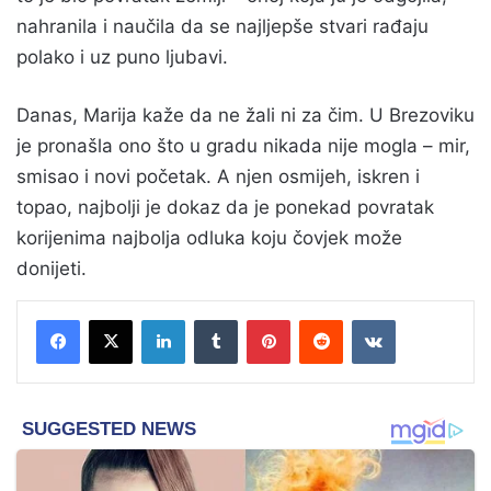
nahranila i naučila da se najljepše stvari rađaju
polako i uz puno ljubavi.
Danas, Marija kaže da ne žali ni za čim. U Brezoviku
je pronašla ono što u gradu nikada nije mogla – mir,
smisao i novi početak. A njen osmijeh, iskren i
topao, najbolji je dokaz da je ponekad povratak
korijenima najbolja odluka koju čovjek može
donijeti.
LinkedIn
Tumblr
Pinterest
Reddit
VKontakte