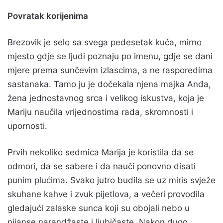
Povratak korijenima
Brezovik je selo sa svega pedesetak kuća, mirno
mjesto gdje se ljudi poznaju po imenu, gdje se dani
mjere prema sunčevim izlascima, a ne rasporedima
sastanaka. Tamo ju je dočekala njena majka Anđa,
žena jednostavnog srca i velikog iskustva, koja je
Mariju naučila vrijednostima rada, skromnosti i
upornosti.
Prvih nekoliko sedmica Marija je koristila da se
odmori, da se sabere i da nauči ponovno disati
punim plućima. Svako jutro budila se uz miris svježe
skuhane kahve i zvuk pijetlova, a večeri provodila
gledajući zalaske sunca koji su obojali nebo u
nijanse narandžaste i ljubičaste. Nakon dugo