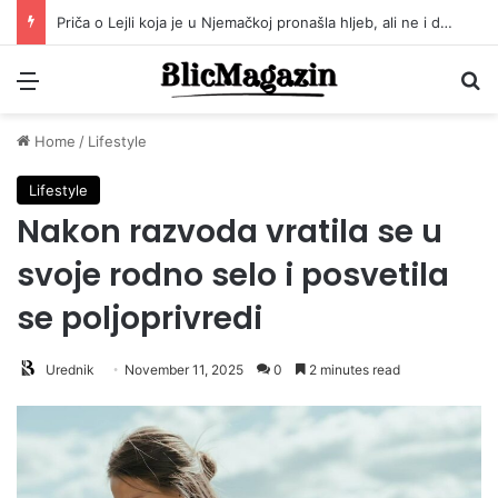
Sandrina priča mnoge je dirnula u srce! Ovo je njena životna priča!
Menu
Pr
Home
/
Lifestyle
Lifestyle
Nakon razvoda vratila se u
svoje rodno selo i posvetila
se poljoprivredi
Urednik
November 11, 2025
0
2 minutes read