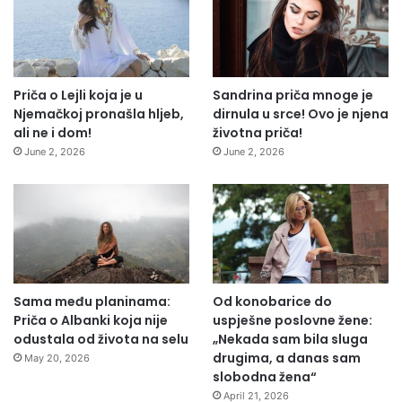
Priča o Lejli koja je u
Sandrina priča mnoge je
Njemačkoj pronašla hljeb,
dirnula u srce! Ovo je njena
ali ne i dom!
životna priča!
June 2, 2026
June 2, 2026
Sama među planinama:
Od konobarice do
Priča o Albanki koja nije
uspješne poslovne žene:
odustala od života na selu
„Nekada sam bila sluga
drugima, a danas sam
May 20, 2026
slobodna žena“
April 21, 2026