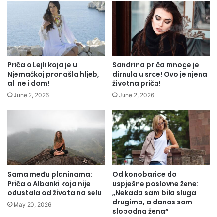
Priča o Lejli koja je u
Sandrina priča mnoge je
Njemačkoj pronašla hljeb,
dirnula u srce! Ovo je njena
ali ne i dom!
životna priča!
June 2, 2026
June 2, 2026
Sama među planinama:
Od konobarice do
Priča o Albanki koja nije
uspješne poslovne žene:
odustala od života na selu
„Nekada sam bila sluga
drugima, a danas sam
May 20, 2026
slobodna žena“