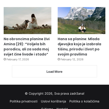
Na obroncima planine živi
Hana sa planine: Mlada
Amina (29): “Voljela bih
djevojka koja je izabrala
porodicu, ali za sada moj
tišinu, prirodu i život po
svijet čine livade i stado”
svojim pravilima
February 17, 2026
February 12, 2026
Load More
© Copyright 2026, Sva prava zadržana!
Politika privatnosti
Uslovi korištenja
Politika o kolačićima
O Nama
Kontakt