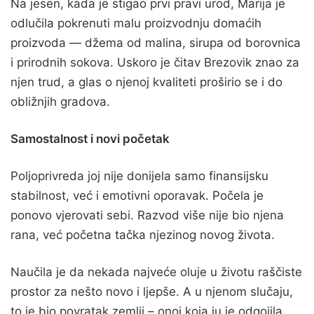
Na jesen, kada je stigao prvi pravi urod, Marija je
odlučila pokrenuti malu proizvodnju domaćih
proizvoda — džema od malina, sirupa od borovnica
i prirodnih sokova. Uskoro je čitav Brezovik znao za
njen trud, a glas o njenoj kvaliteti proširio se i do
obližnjih gradova.
Samostalnost i novi početak
Poljoprivreda joj nije donijela samo finansijsku
stabilnost, već i emotivni oporavak. Počela je
ponovo vjerovati sebi. Razvod više nije bio njena
rana, već početna tačka njezinog novog života.
Naučila je da nekada najveće oluje u životu raščiste
prostor za nešto novo i ljepše. A u njenom slučaju,
to je bio povratak zemlji – onoj koja ju je odgojila,