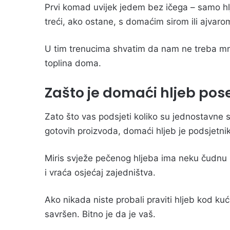
Prvi komad uvijek jedem bez ičega – samo hlj
treći, ako ostane, s domaćim sirom ili ajvaro
U tim trenucima shvatim da nam ne treba mno
toplina doma.
Zašto je domaći hljeb po
Zato što vas podsjeti koliko su jednostavne st
gotovih proizvoda, domaći hljeb je podsjetnik 
Miris svježe pečenog hljeba ima neku čudnu 
i vraća osjećaj zajedništva.
Ako nikada niste probali praviti hljeb kod k
savršen. Bitno je da je vaš.