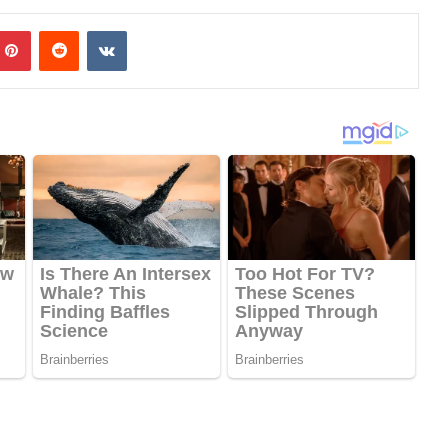
mblr
Pinterest
Reddit
VKontakte