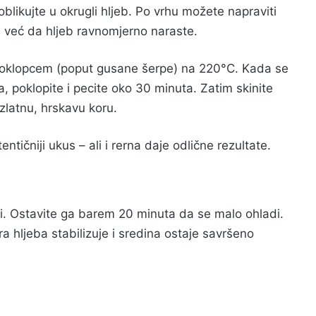
oblikujte u okrugli hljeb. Po vrhu možete napraviti
 već da hljeb ravnomjerno naraste.
 poklopcem (poput gusane šerpe) na 220°C. Kada se
ra, poklopite i pecite oko 30 minuta. Zatim skinite
zlatnu, hrskavu koru.
ntičniji ukus – ali i rerna daje odlične rezultate.
i. Ostavite ga barem 20 minuta da se malo ohladi.
ra hljeba stabilizuje i sredina ostaje savršeno