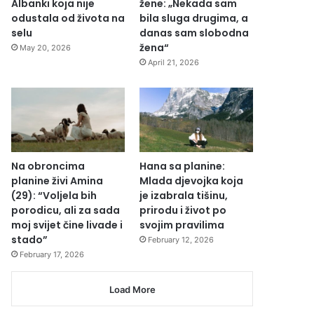
Albanki koja nije
žene: „Nekada sam
odustala od života na
bila sluga drugima, a
selu
danas sam slobodna
žena“
May 20, 2026
April 21, 2026
Na obroncima
Hana sa planine:
planine živi Amina
Mlada djevojka koja
(29): “Voljela bih
je izabrala tišinu,
porodicu, ali za sada
prirodu i život po
moj svijet čine livade i
svojim pravilima
stado”
February 12, 2026
February 17, 2026
Load More