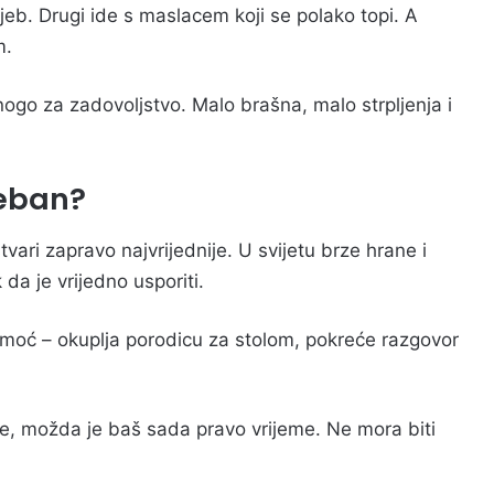
eb. Drugi ide s maslacem koji se polako topi. A
m.
go za zadovoljstvo. Malo brašna, malo strpljenja i
seban?
vari zapravo najvrijednije. U svijetu brze hrane i
da je vrijedno usporiti.
moć – okuplja porodicu za stolom, pokreće razgovor
uće, možda je baš sada pravo vrijeme. Ne mora biti