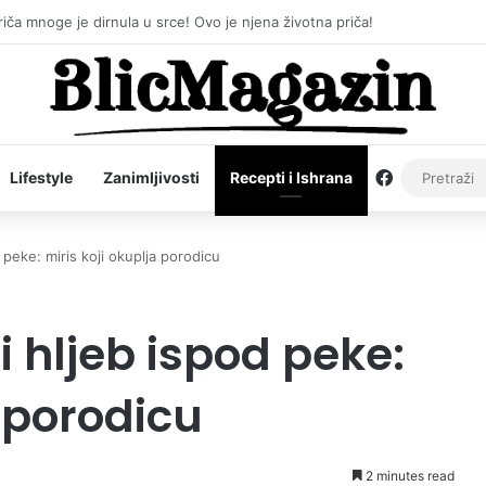
iča mnoge je dirnula u srce! Ovo je njena životna priča!
Facebook
Lifestyle
Zanimljivosti
Recepti i Ishrana
peke: miris koji okuplja porodicu
 hljeb ispod peke:
a porodicu
2 minutes read