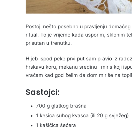
Postoji nešto posebno u pravljenju domaćeg h
ritual. To je vrijeme kada usporim, sklonim 
prisutan u trenutku.
Hljeb ispod peke prvi put sam pravio iz radozn
hrskavu koru, mekanu sredinu i miris koji isp
vraćam kad god želim da dom miriše na topli
Sastojci:
700 g glatkog brašna
1 kesica suhog kvasca (ili 20 g svježeg)
1 kašičica šećera