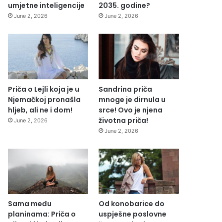
umjetne inteligencije
2035. godine?
June 2, 2026
June 2, 2026
Priča o Lejli koja je u
Sandrina priča
Njemačkoj pronašla
mnoge je dirnula u
hljeb, ali ne i dom!
srce! Ovo je njena
životna priča!
June 2, 2026
June 2, 2026
Sama među
Od konobarice do
planinama: Priča o
uspješne poslovne