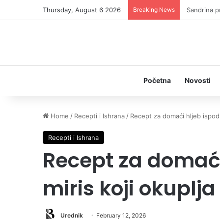
Thursday, August 6 2026
Breaking News
Sandrina pr
Početna
Novosti
Home
/
Recepti i Ishrana
/
Recept za domaći hljeb ispod 
Recepti i Ishrana
Recept za domaći
miris koji okuplj
Urednik
February 12, 2026