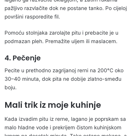
pažljivo razvlačite dok ne postane tanko. Po cijeloj
površini rasporedite fil.
Pomoću stolnjaka zarolajte pitu i prebacite je u
podmazan pleh. Premažite uljem ili maslacem.
4. Pečenje
Pecite u prethodno zagrijanoj rerni na 200°C oko
30–40 minuta, dok pita ne dobije zlatno-smeđu
boju.
Mali trik iz moje kuhinje
Kada izvadim pitu iz rerne, lagano je poprskam sa
malo hladne vode i prekrijem čistom kuhinjskom
krpom na desetak minuta. Tako ostane mekana, a