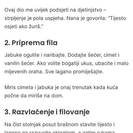
Ovaj dio me uvijek podsjeti na djetinjstvo –
strpljenje je pola uspjeha. Nana je govorila: “Tijesto
osjeti ako žuriš.”
2. Priprema fila
Jabuke ogulite i naribajte. Dodajte šećer, cimet i
vanilin šećer. Ako volite bogatiji ukus, ubacite i malo
mljevenih oraha. Sve lagano promiješajte.
Miris cimeta i jabuka je onaj trenutak kada kuća
počne da miriše na dom.
3. Razvlačenje i filovanje
Na čist stolnjak posut brašnom stavite tijesto i
lagano ga razvucite oklagijom, a zatim rukama