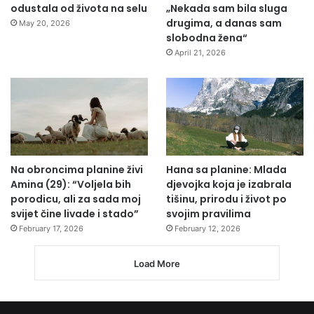
odustala od života na selu
„Nekada sam bila sluga
drugima, a danas sam
May 20, 2026
slobodna žena“
April 21, 2026
Na obroncima planine živi
Hana sa planine: Mlada
Amina (29): “Voljela bih
djevojka koja je izabrala
porodicu, ali za sada moj
tišinu, prirodu i život po
svijet čine livade i stado”
svojim pravilima
February 17, 2026
February 12, 2026
Load More