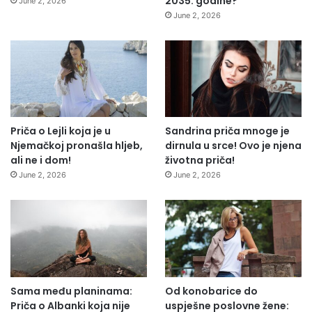
2035. godine?
June 2, 2026
June 2, 2026
Priča o Lejli koja je u
Sandrina priča mnoge je
Njemačkoj pronašla hljeb,
dirnula u srce! Ovo je njena
ali ne i dom!
životna priča!
June 2, 2026
June 2, 2026
Sama među planinama:
Od konobarice do
Priča o Albanki koja nije
uspješne poslovne žene: