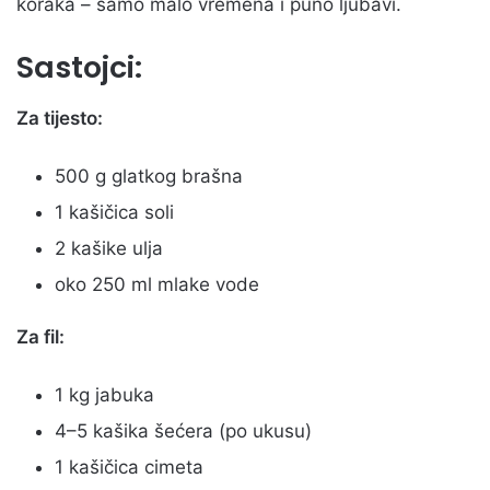
koraka – samo malo vremena i puno ljubavi.
Sastojci:
Za tijesto:
500 g glatkog brašna
1 kašičica soli
2 kašike ulja
oko 250 ml mlake vode
Za fil:
1 kg jabuka
4–5 kašika šećera (po ukusu)
1 kašičica cimeta