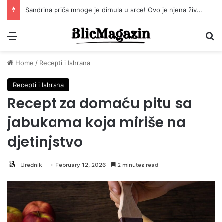
Sama među planinama: Priča o Albanki koja nije odustala od života na selu
Menu
Pr
Home
/
Recepti i Ishrana
Recepti i Ishrana
Recept za domaću pitu sa
jabukama koja miriše na
djetinjstvo
Urednik
February 12, 2026
2 minutes read