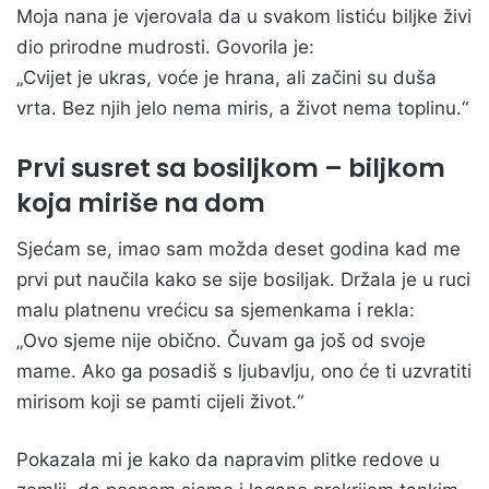
Moja nana je vjerovala da u svakom listiću biljke živi
dio prirodne mudrosti. Govorila je:
„Cvijet je ukras, voće je hrana, ali začini su duša
vrta. Bez njih jelo nema miris, a život nema toplinu.“
Prvi susret sa bosiljkom – biljkom
koja miriše na dom
Sjećam se, imao sam možda deset godina kad me
prvi put naučila kako se sije bosiljak. Držala je u ruci
malu platnenu vrećicu sa sjemenkama i rekla:
„Ovo sjeme nije obično. Čuvam ga još od svoje
mame. Ako ga posadiš s ljubavlju, ono će ti uzvratiti
mirisom koji se pamti cijeli život.“
Pokazala mi je kako da napravim plitke redove u