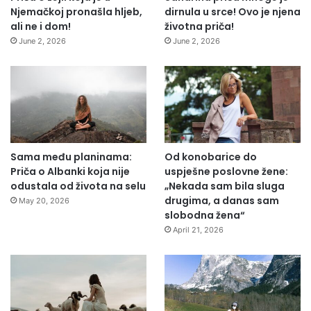
Njemačkoj pronašla hljeb,
dirnula u srce! Ovo je njena
ali ne i dom!
životna priča!
June 2, 2026
June 2, 2026
Sama među planinama:
Od konobarice do
Priča o Albanki koja nije
uspješne poslovne žene:
odustala od života na selu
„Nekada sam bila sluga
drugima, a danas sam
May 20, 2026
slobodna žena“
April 21, 2026