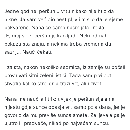
Jedne godine, peršun u vrtu nikako nije htio da
nikne. Ja sam već bio nestrpljiv i mislio da je sjeme
pokvareno. Nana se samo nasmijala i rekla:
„E, moj sine, peršun je kao ljudi. Neki odmah
pokažu šta znaju, a nekima treba vremena da
sazriju. Nauči čekati.“
I zaista, nakon nekoliko sedmica, iz zemlje su počeli
provirivati sitni zeleni listići. Tada sam prvi put
shvatio koliko strpljenja traži vrt, ali i život.
Nana me naučila i trik: uvijek je peršun sijala na
mjestu gdje sunce obasja vrt samo pola dana, jer je
govorio da mu previše sunca smeta. Zalijevala ga je
ujutro ili predveče, nikad po najvećem suncu.