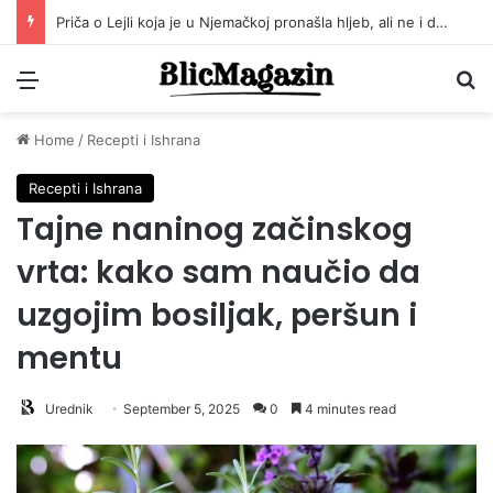
Sandrina priča mnoge je dirnula u srce! Ovo je njena životna priča!
Menu
Pr
Home
/
Recepti i Ishrana
Recepti i Ishrana
Tajne naninog začinskog
vrta: kako sam naučio da
uzgojim bosiljak, peršun i
mentu
Urednik
September 5, 2025
0
4 minutes read