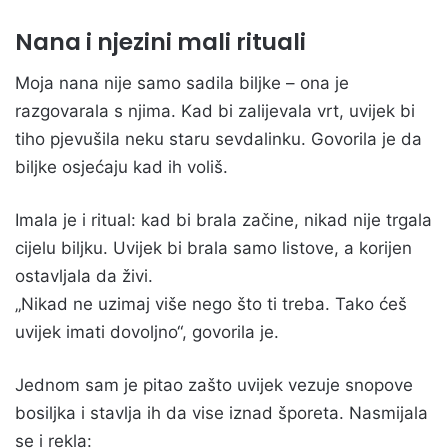
Nana i njezini mali rituali
Moja nana nije samo sadila biljke – ona je
razgovarala s njima. Kad bi zalijevala vrt, uvijek bi
tiho pjevušila neku staru sevdalinku. Govorila je da
biljke osjećaju kad ih voliš.
Imala je i ritual: kad bi brala začine, nikad nije trgala
cijelu biljku. Uvijek bi brala samo listove, a korijen
ostavljala da živi.
„Nikad ne uzimaj više nego što ti treba. Tako ćeš
uvijek imati dovoljno“, govorila je.
Jednom sam je pitao zašto uvijek vezuje snopove
bosiljka i stavlja ih da vise iznad šporeta. Nasmijala
se i rekla: