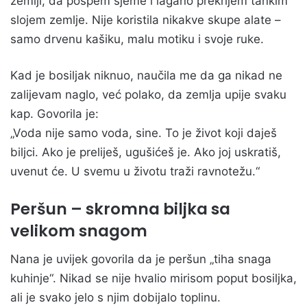
zemlji, da pospem sjeme i lagano prekrijem tankim
slojem zemlje. Nije koristila nikakve skupe alate –
samo drvenu kašiku, malu motiku i svoje ruke.
Kad je bosiljak niknuo, naučila me da ga nikad ne
zalijevam naglo, već polako, da zemlja upije svaku
kap. Govorila je:
„Voda nije samo voda, sine. To je život koji daješ
biljci. Ako je preliješ, ugušićeš je. Ako joj uskratiš,
uvenut će. U svemu u životu traži ravnotežu.“
Peršun – skromna biljka sa
velikom snagom
Nana je uvijek govorila da je peršun „tiha snaga
kuhinje“. Nikad se nije hvalio mirisom poput bosiljka,
ali je svako jelo s njim dobijalo toplinu.