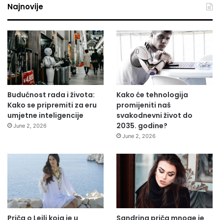
Najnovije
Budućnost rada i života:
Kako će tehnologija
Kako se pripremiti za eru
promijeniti naš
umjetne inteligencije
svakodnevni život do
2035. godine?
June 2, 2026
June 2, 2026
Priča o Lejli koja je u
Sandrina priča mnoge je