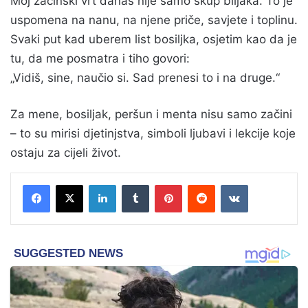
Moj začinski vrt danas nije samo skup biljaka. To je
uspomena na nanu, na njene priče, savjete i toplinu.
Svaki put kad uberem list bosiljka, osjetim kao da je
tu, da me posmatra i tiho govori:
„Vidiš, sine, naučio si. Sad prenesi to i na druge.“
Za mene, bosiljak, peršun i menta nisu samo začini
– to su mirisi djetinjstva, simboli ljubavi i lekcije koje
ostaju za cijeli život.
LinkedIn
Tumblr
Pinterest
Reddit
VKontakte